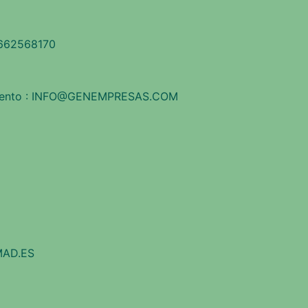
 662568170
tamiento : INFO@GENEMPRESAS.COM
MAD.ES